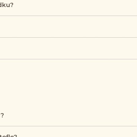
dku?
y?