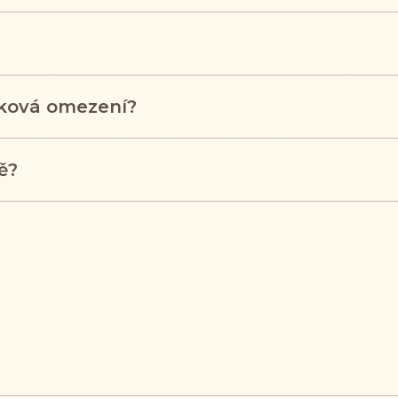
ěková omezení?
ě?