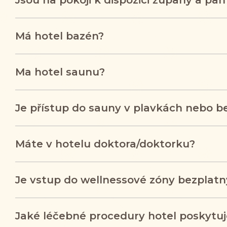
Jsou na pokoji k dispozici župany a pan
Má hotel bazén?
Ma hotel saunu?
Je přístup do sauny v plavkách nebo b
Máte v hotelu doktora/doktorku?
Je vstup do wellnessové zóny bezplatn
Jaké léčebné procedury hotel poskytuj