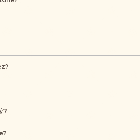
tofle?
ez?
ý?
e?