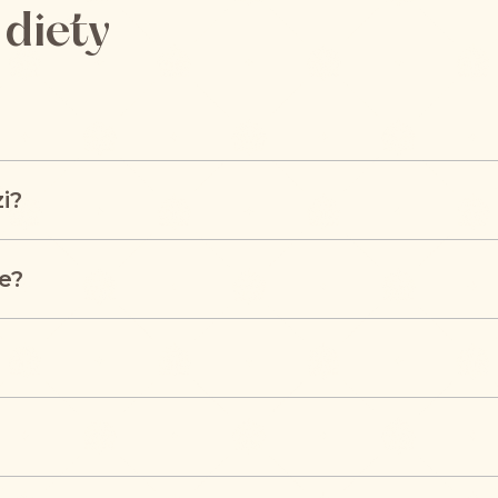
 diety
i?
e?