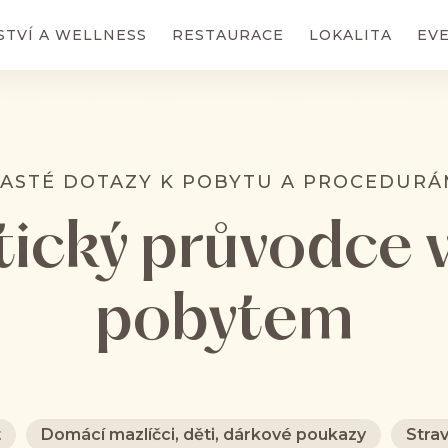
STVÍ A WELLNESS
RESTAURACE
LOKALITA
EV
ASTÉ DOTAZY K POBYTU A PROCEDUR
tický průvodce 
pobytem
t
Domácí mazlíčci, děti, dárkové poukazy
Strav