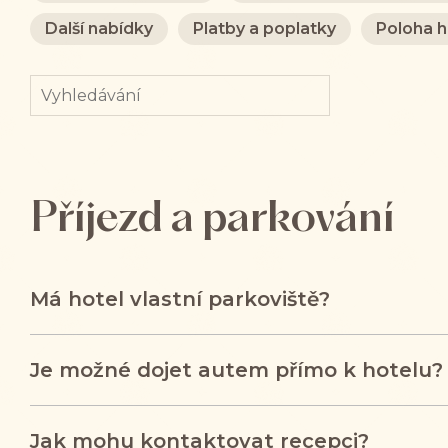
Další nabídky
Platby a poplatky
Poloha h
Příjezd a parkování
Má hotel vlastní parkoviště?
Je možné dojet autem přímo k hotelu?
Jak mohu kontaktovat recepci?