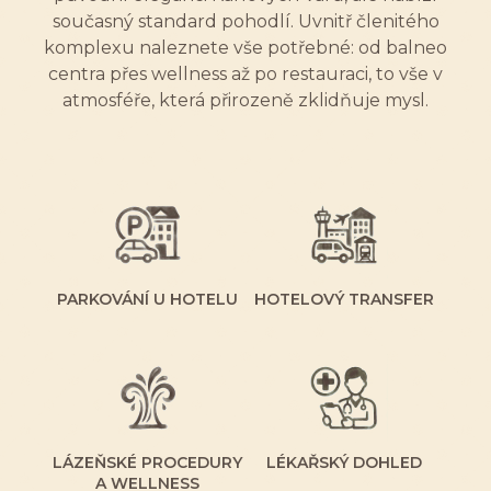
současný standard pohodlí. Uvnitř členitého
komplexu naleznete vše potřebné: od balneo
centra přes wellness až po restauraci, to vše v
atmosféře, která přirozeně zklidňuje mysl.
PARKOVÁNÍ U HOTELU
HOTELOVÝ TRANSFER
LÁZEŇSKÉ PROCEDURY
LÉKAŘSKÝ DOHLED
A WELLNESS